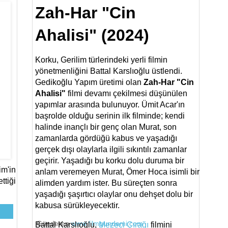
Zah-Har "Cin
Ahalisi" (2024)
Korku, Gerilim türlerindeki yerli filmin
yönetmenliğini Battal Karslıoğlu üstlendi.
Gedikoğlu Yapım üretimi olan
Zah-Har "Cin
Ahalisi"
filmi devamı çekilmesi düşünülen
yapımlar arasında bulunuyor. Ümit Acar'ın
başrolde olduğu serinin ilk filminde; kendi
halinde inançlı bir genç olan Murat, son
zamanlarda gördüğü kabus ve yaşadığı
gerçek dışı olaylarla ilgili sıkıntılı zamanlar
geçirir. Yaşadığı bu korku dolu duruma bir
im'in
anlam veremeyen Murat, Ömer Hoca isimli bir
ttiği
alimden yardım ister. Bu süreçten sonra
yaşadığı şaşırtıcı olaylar onu dehşet dolu bir
kabusa sürükleyecektir.
Gönderen
www.filmgundemi.com
Battal Karslıoğlu,
Mezeci Çırağı
filmini