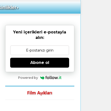
inlikler
▼
Yeni içerikleri e-postayla
alın:
Abone ol
Powered by
Film Aşıkları