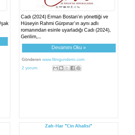
Cadı (2024) Erman Bostan'ın yönettiği ve
Uşak
Hüseyin Rahmi Gürpınar’ın aynı adlı
romanından esinle uyarladığı Cadı (2024),
Gerilim,...
Devamını Oku »
Gönderen
www.filmgundemi.com
2 yorum:
Zah-Har "Cin Ahalisi"