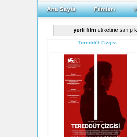
Ana Sayfa
Filmler
▼
yerli film
etiketine sahip k
Tereddüt Çizgisi