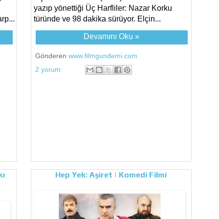
yazıp yönettiği Üç Harfliler: Nazar Korku
rp...
türünde ve 98 dakika sürüyor. Elçin...
Devamını Oku »
Gönderen
www.filmgundemi.com
2 yorum:
kı
Hep Yek: Aşiret | Komedi Filmi