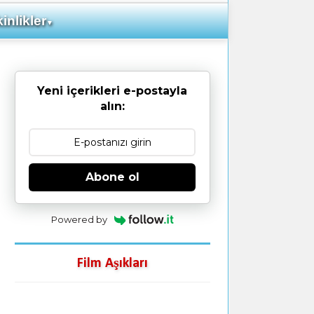
inlikler
▼
Yeni içerikleri e-postayla
alın:
Abone ol
Powered by
Film Aşıkları