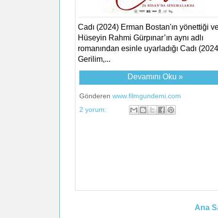
Cadı (2024) Erman Bostan'ın yönettiği v
Hüseyin Rahmi Gürpınar’ın aynı adlı
romanından esinle uyarladığı Cadı (2024
Gerilim,...
Devamını Oku »
Gönderen
www.filmgundemi.com
2 yorum:
Ana S