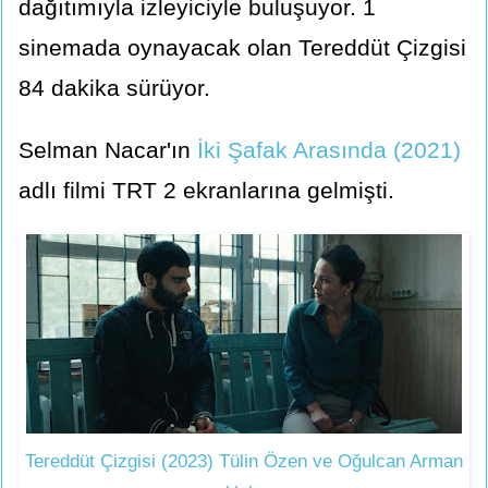
dağıtımıyla izleyiciyle buluşuyor. 1
sinemada oynayacak olan Tereddüt Çizgisi
84 dakika sürüyor.
Selman Nacar'ın
İki Şafak Arasında (2021)
adlı filmi TRT 2 ekranlarına gelmişti.
Tereddüt Çizgisi (2023) Tülin Özen ve Oğulcan Arman