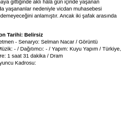
maya gittiğinde aklı hâlâ gün içinde yaşanan
sında yaşananlar nedeniyle vicdan muhasebesi
edemeyeceğini anlamıştır. Ancak iki şafak arasında
on Tarihi: Belirsiz
etmen - Senaryo: Selman Nacar / Görüntü
zik: - / Dağıtımcı: - / Yapım: Kuyu Yapım / Türkiye,
e: 1 saat 31 dakika / Dram
yuncu Kadrosu: