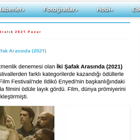
Haberler
Fotoğraflar
Hobi
Etk
▼
▼
▼
Aralık 2021 Pazar
afak Arasında (2021)
etmenlik denemesi olan
İki Şafak Arasında (2021)
 festivallerden farklı kategorilerde kazandığı ödüllerle
Film Festivali'nde Ildikó Enyedi'nin başkanlığındaki
nda filmini ödüle layık gördü. Film, dünya prömiyerini
leştirmişti.