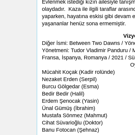
Evlenmek istediği kızın ailesiyle tanış
olaydadır. Kaza ile ilgili taraflar ara
yaparken, hayatına eskisi gibi devam 
yaşananlar henüz sona ermemiştir.
Vizy
Diğer İsmi: Between Two Dawns / Yön
Yönetmeni: Tudor Vladimir Panduru / Mü
Fransa, İspanya, Romanya / 2021 / Sür
O
Mücahit Koçak (Kadir rolünde)
Nezaket Erden (Serpil)
Burcu Gölgedar (Esma)
Bedir Bedir (Halil)
Erdem Şenocak (Yasin)
Ünal Gümüş (İbrahim)
Mustafa Sönmez (Mahmut)
Cihat Süvarioğlu (Doktor)
Banu Fotocan (Şehnaz)