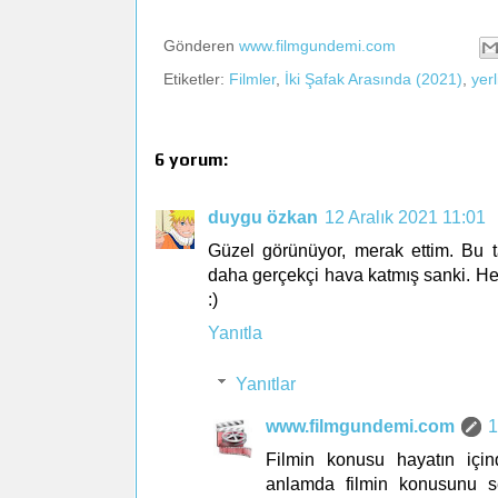
Gönderen
www.filmgundemi.com
Etiketler:
Filmler
,
İki Şafak Arasında (2021)
,
yerl
6 yorum:
duygu özkan
12 Aralık 2021 11:01
Güzel görünüyor, merak ettim. Bu t
daha gerçekçi hava katmış sanki. Hep
:)
Yanıtla
Yanıtlar
www.filmgundemi.com
1
Filmin konusu hayatın için
anlamda filmin konusunu s