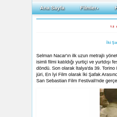
Ana Sayfa
Filmler
▼
12 
İki Ş
Selman Nacar'ın ilk uzun metrajlı yön
isimli filmi katıldığı yurtiçi ve yurtdışı
döndü. Son olarak İtalya'da 39. Torino 
jüri, En İyi Film olarak İki Şafak Arası
San Sebastian Film Festivali'nde gerçek