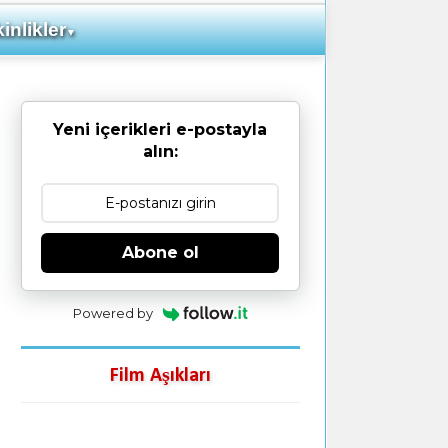
inlikler
▼
Yeni içerikleri e-postayla
alın:
Abone ol
Powered by
Film Aşıkları