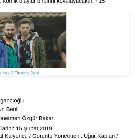
 komik olaylar birbirini kovalayacaktır. +15
 Yek 3 Titrettin Beni
gancıoğlu
n Benli
 Yönetmen Özgür Bakar
Tarihi: 15 Şubat 2019
al Kalyoncu / Görüntü Yönetmeni: Uğur Kaplan /