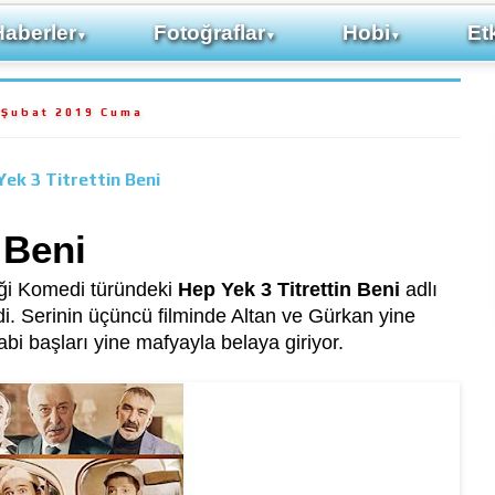
Haberler
Fotoğraflar
Hobi
Etk
▼
▼
▼
 Şubat 2019 Cuma
Yek 3 Titrettin Beni
 Beni
iği Komedi türündeki
Hep Yek 3 Titrettin Beni
adlı
i. Serinin üçüncü filminde Altan ve Gürkan yine
abi başları yine mafyayla belaya giriyor.