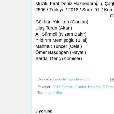
Müzik: Fırat Deniz Haznedaroğlu, Çağ
2506 / Türkiye / 2018 / Süre: 91' / Kom
O
Gökhan Yıkılkan (Gürkan)
Ulaş Torun (Altan)
Ali Sürmeli (Nizam Bakır)
Yıldırım Memişoğlu (Bilal)
Mahmut Tuncer (Celal)
Ömer Başdoğan (Hayati)
Serdal Genç (Komiser)
Gönderen
www.filmgundemi.com
Etiketler:
2018 Filmleri
,
Filmler
,
Hep Yek 3 Titret
Torun
,
yerli film
3 yorum: