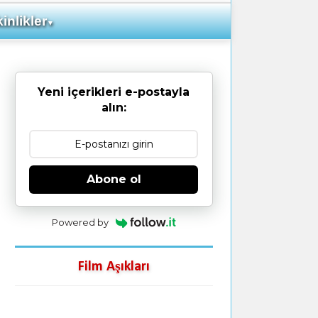
inlikler
▼
Yeni içerikleri e-postayla
alın:
Abone ol
Powered by
Film Aşıkları