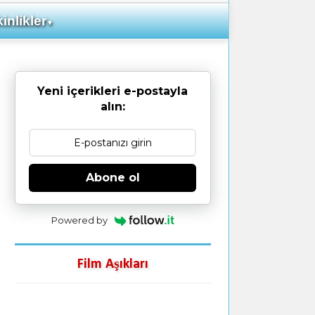
inlikler
▼
Yeni içerikleri e-postayla
alın:
Abone ol
Powered by
Film Aşıkları