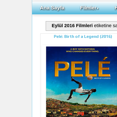
Ana Sayfa
Filmler
▼
Eylül 2016 Filmleri
etiketine sa
Pelé: Birth of a Legend (2016)