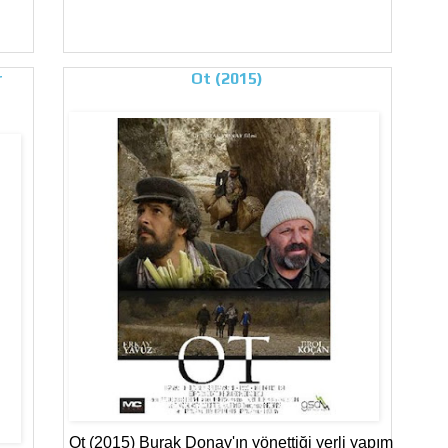
r
Ot (2015)
Ot (2015) Burak Donay'ın yönettiği yerli yapım