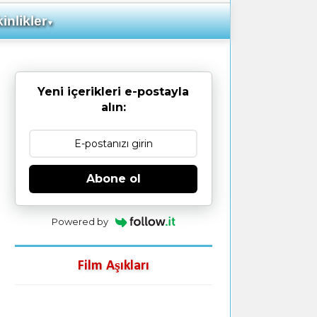
inlikler
▼
Yeni içerikleri e-postayla
alın:
Abone ol
Powered by
Film Aşıkları