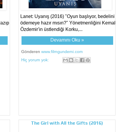
Lanet: Uyanış (2016) "Oyun başlıyor, bedelini
yazıp
ödemeye hazır mısın?" Yönetmenliğini Kemal
Özdemir'in üstlendiği Korku,...
Devamını Oku »
Gönderen
www.filmgundemi.com
Hiç yorum yok:
The Girl with All the Gifts (2016)