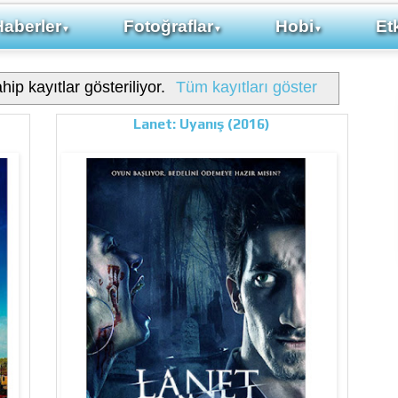
Haberler
Fotoğraflar
Hobi
Etk
▼
▼
▼
hip kayıtlar gösteriliyor.
Tüm kayıtları göster
Lanet: Uyanış (2016)