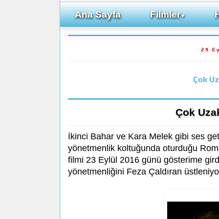
Ana Sayfa
Filmler
▼
29 E
Çok Uz
Çok Uzak
İkinci Bahar ve Kara Melek gibi ses ge
yönetmenlik koltuğunda oturduğu Rom
filmi 23 Eylül 2016 günü gösterime gir
yönetmenliğini Feza Çaldıran üstleniyo