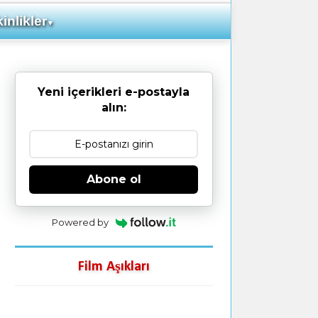
inlikler
▼
Yeni içerikleri e-postayla
alın:
Abone ol
Powered by
Film Aşıkları