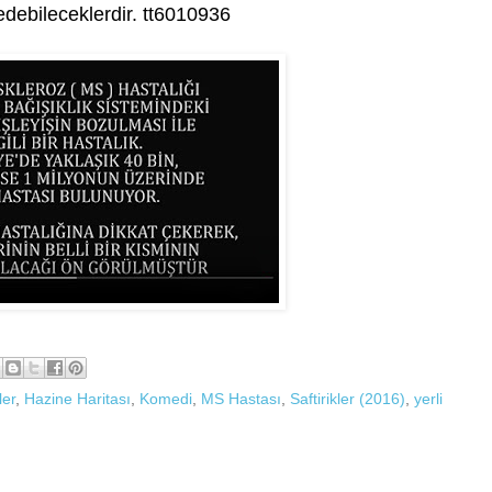
debileceklerdir. tt6010936
ler
,
Hazine Haritası
,
Komedi
,
MS Hastası
,
Saftirikler (2016)
,
yerli