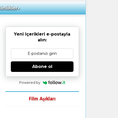
inlikler
▼
Yeni içerikleri e-postayla
alın:
Abone ol
Powered by
Film Aşıkları