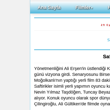
Ana Sayfa
Filmler
▼
29 E
S
Saf
Yönetmenliğini Ali Erşen'in üstlendiği
günü vizyona girdi. Senaryosunu Birse
Moğolkanlı'nın yaptığı yerli film 83 dak
Saftirikler isimli yerli yapımın oyunc
Nevin Yılmaz Taşdöğen, Tuncay Beyazı
alıyor. Konuk oyuncu olarak spor dün
Çilingiroğlu, Ali Gültiken'de filmde oy