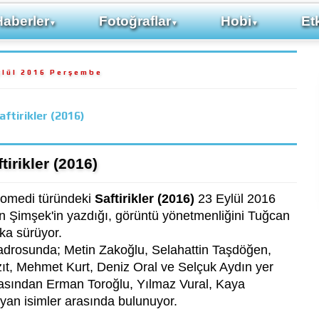
Haberler
Fotoğraflar
Hobi
Etk
▼
▼
▼
ylül 2016 Perşembe
aftirikler (2016)
tirikler (2016)
 Komedi türündeki
Saftirikler (2016)
23 Eylül 2016
n Şimşek'in yazdığı, görüntü yönetmenliğini Tuğcan
ika sürüyor.
u kadrosunda; Metin Zakoğlu, Selahattin Taşdöğen,
t, Mehmet Kurt, Deniz Oral ve Selçuk Aydın yer
yasından Erman Toroğlu, Yılmaz Vural, Kaya
nayan isimler arasında bulunuyor.