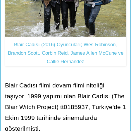
Blair Cadısı (2016) Oyuncuları; Wes Robinson,
Brandon Scott, Corbin Reid, James Allen McCune ve
Callie Hernandez
Blair Cadısı filmi devam filmi niteliği
taşıyor. 1999 yapımı olan Blair Cadısı (The
Blair Witch Project) tt0185937, Türkiye'de 1
Ekim 1999 tarihinde sinemalarda
gösterilmişti.