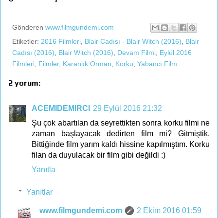
Gönderen
www.filmgundemi.com
Etiketler:
2016 Filmleri
,
Blair Cadısı - Blair Witch (2016)
,
Blair
Cadısı (2016)
,
Blair Witch (2016)
,
Devam Filmi
,
Eylül 2016
Filmleri
,
Filmler
,
Karanlık Orman
,
Korku
,
Yabancı Film
2 yorum:
ACEMIDEMIRCI
29 Eylül 2016 21:32
Şu çok abartılan da seyrettikten sonra korku filmi ne
zaman başlayacak dedirten film mi? Gitmiştik.
Bittiğinde film yarım kaldı hissine kapılmıştım. Korku
filan da duyulacak bir film gibi değildi :)
Yanıtla
Yanıtlar
www.filmgundemi.com
2 Ekim 2016 01:59