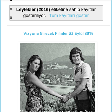
n
Leylekler (2016)
etiketine sahip kayıtlar
gösteriliyor.
Tüm kayıtları göster
ü
Vizyona Girecek Filmler 23 Eylül 2016