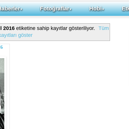
Haberler
Fotoğraflar
Hobi
Etk
▼
▼
▼
l 2016
etiketine sahip kayıtlar gösteriliyor.
Tüm
kayıtları göster
16