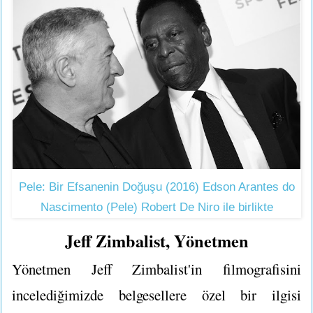
Pele: Bir Efsanenin Doğuşu (2016) Edson Arantes do
Nascimento (Pele) Robert De Niro ile birlikte
Jeff Zimbalist, Yönetmen
Yönetmen Jeff Zimbalist'in filmografisini
incelediğimizde belgesellere özel bir ilgisi