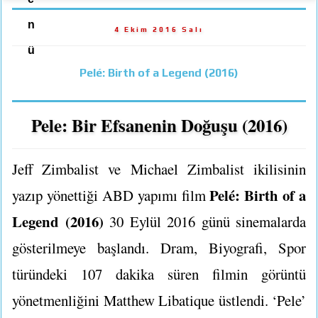
n
4 Ekim 2016 Salı
ü
Pelé: Birth of a Legend (2016)
Pele: Bir Efsanenin Doğuşu (2016)
Jeff Zimbalist ve Michael Zimbalist ikilisinin
Pelé: Birth of a
yazıp yönettiği ABD yapımı film
Legend (2016)
30 Eylül 2016 günü sinemalarda
gösterilmeye başlandı. Dram, Biyografi, Spor
türündeki 107 dakika süren filmin görüntü
yönetmenliğini Matthew Libatique üstlendi. ‘Pele’