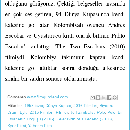
olduğunu görüyoruz. Çektiği belgeseller arasında
en çok ses getiren, 94 Dünya Kupası'nda kendi
kalesine gol atan Kolombiyalı oyuncu Andres
Escobar ve Uyusturucu kralı olarak bilinen Pablo
Escobar'ı anlattığı 'The Two Escobars (2010)
filmiydi. Kolombiya takımının kaptanı kendi
kalesine gol attıktan sonra döndüğü ülkesinde
silahlı bir saldırı sonucu öldürülmüştü.
Gönderen
www.filmgundemi.com
Etiketler:
1958 isveç Dünya Kupası
,
2016 Filmleri
,
Biyografi
,
Dram
,
Eylül 2016 Filmleri
,
Filmler
,
Jeff Zimbalist
,
Pele
,
Pele: Bir
Efsanenin Doğuşu (2016)
,
Pelé: Birth of a Legend (2016)
,
Spor Filmi
,
Yabancı Film