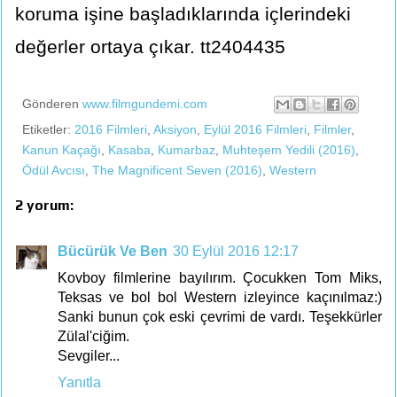
koruma işine başladıklarında içlerindeki
değerler ortaya çıkar. tt2404435
Gönderen
www.filmgundemi.com
Etiketler:
2016 Filmleri
,
Aksiyon
,
Eylül 2016 Filmleri
,
Filmler
,
Kanun Kaçağı
,
Kasaba
,
Kumarbaz
,
Muhteşem Yedili (2016)
,
Ödül Avcısı
,
The Magnificent Seven (2016)
,
Western
2 yorum:
Bücürük Ve Ben
30 Eylül 2016 12:17
Kovboy filmlerine bayılırım. Çocukken Tom Miks,
Teksas ve bol bol Western izleyince kaçınılmaz:)
Sanki bunun çok eski çevrimi de vardı. Teşekkürler
Zülal'ciğim.
Sevgiler...
Yanıtla