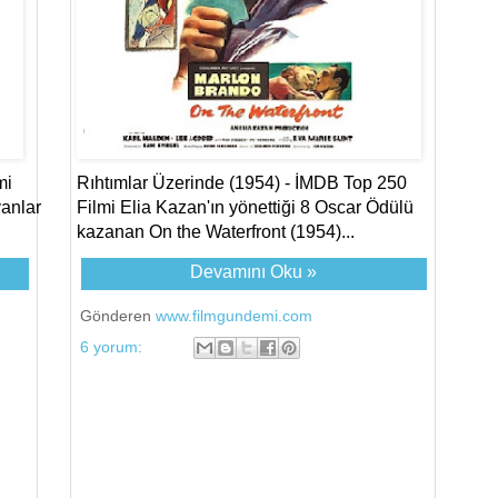
mi
Rıhtımlar Üzerinde (1954) - İMDB Top 250
yanlar
Filmi Elia Kazan'ın yönettiği 8 Oscar Ödülü
kazanan On the Waterfront (1954)...
Devamını Oku »
Gönderen
www.filmgundemi.com
6 yorum: