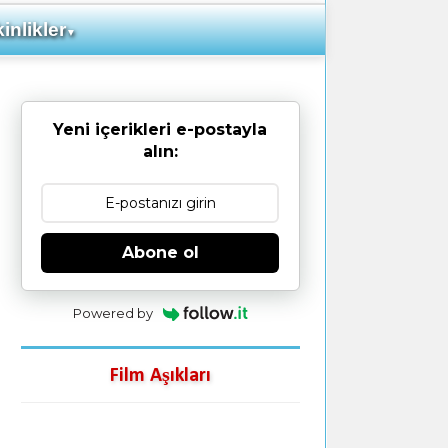
inlikler
▼
Yeni içerikleri e-postayla
alın:
Abone ol
Powered by
Film Aşıkları