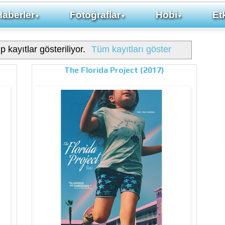
Haberler
Fotoğraflar
Hobi
Etk
▼
▼
▼
p kayıtlar gösteriliyor.
Tüm kayıtları göster
The Florida Project (2017)