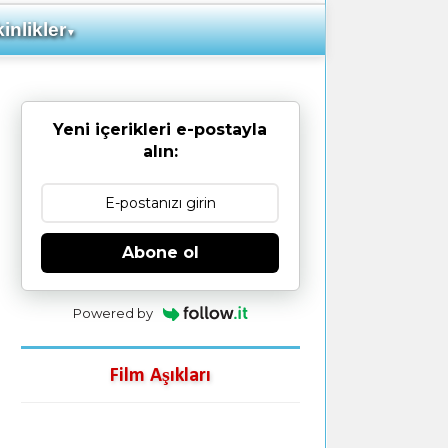
inlikler
▼
Yeni içerikleri e-postayla
alın:
Abone ol
Powered by
Film Aşıkları