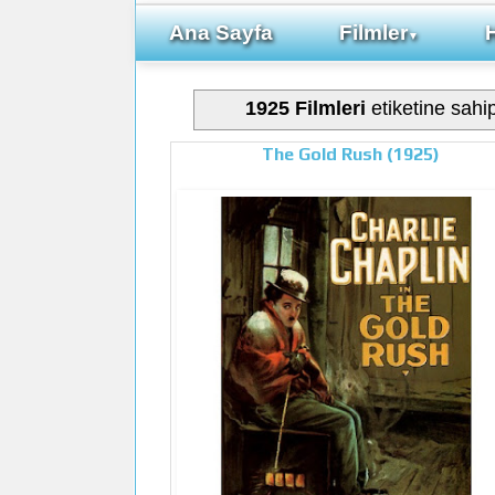
Ana Sayfa
Filmler
▼
1925 Filmleri
etiketine sahip
The Gold Rush (1925)