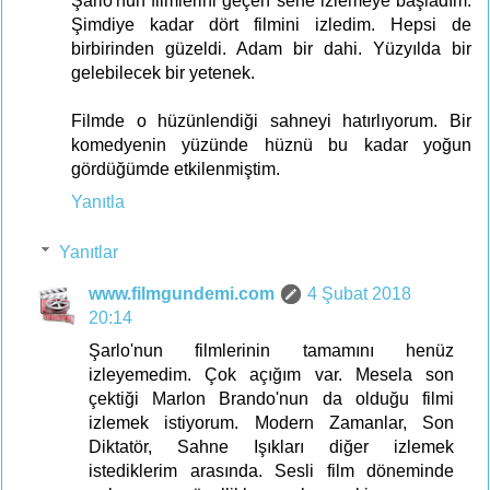
Şarlo'nun filmlerini geçen sene izlemeye başladım.
Şimdiye kadar dört filmini izledim. Hepsi de
birbirinden güzeldi. Adam bir dahi. Yüzyılda bir
gelebilecek bir yetenek.
Filmde o hüzünlendiği sahneyi hatırlıyorum. Bir
komedyenin yüzünde hüznü bu kadar yoğun
gördüğümde etkilenmiştim.
Yanıtla
Yanıtlar
www.filmgundemi.com
4 Şubat 2018
20:14
Şarlo'nun filmlerinin tamamını henüz
izleyemedim. Çok açığım var. Mesela son
çektiği Marlon Brando'nun da olduğu filmi
izlemek istiyorum. Modern Zamanlar, Son
Diktatör, Sahne Işıkları diğer izlemek
istediklerim arasında. Sesli film döneminde