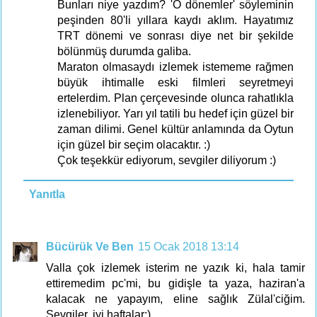
Bunları niye yazdım? 'O dönemler' söyleminin
peşinden 80'li yıllara kaydı aklım. Hayatımız
TRT dönemi ve sonrası diye net bir şekilde
bölünmüş durumda galiba.
Maraton olmasaydı izlemek istememe rağmen
büyük ihtimalle eski filmleri seyretmeyi
ertelerdim. Plan çerçevesinde olunca rahatlıkla
izlenebiliyor. Yarı yıl tatili bu hedef için güzel bir
zaman dilimi. Genel kültür anlamında da Oytun
için güzel bir seçim olacaktır. :)
Çok teşekkür ediyorum, sevgiler diliyorum :)
Yanıtla
Bücürük Ve Ben
15 Ocak 2018 13:14
Valla çok izlemek isterim ne yazık ki, hala tamir
ettiremedim pc'mi, bu gidişle ta yaza, haziran'a
kalacak ne yapayım, eline sağlık Zülal'ciğim.
Sevgiler, iyi haftalar:)