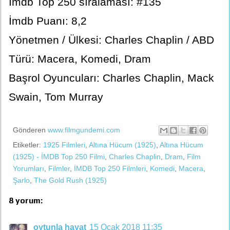
İmdb Top 250 sıralaması: #135
İmdb Puanı: 8,2
Yönetmen / Ülkesi: Charles Chaplin / ABD
Türü: Macera, Komedi, Dram
Başrol Oyuncuları: Charles Chaplin, Mack
Swain, Tom Murray
Gönderen
www.filmgundemi.com
Etiketler:
1925 Filmleri
,
Altına Hücum (1925)
,
Altına Hücum
(1925) - İMDB Top 250 Filmi
,
Charles Chaplin
,
Dram
,
Film
Yorumları
,
Filmler
,
İMDB Top 250 Filmleri
,
Komedi
,
Macera
,
Şarlo
,
The Gold Rush (1925)
8 yorum:
oytunla hayat
15 Ocak 2018 11:35