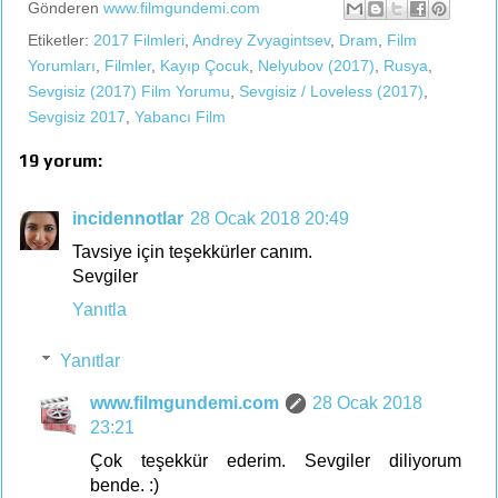
Gönderen
www.filmgundemi.com
Etiketler:
2017 Filmleri
,
Andrey Zvyagintsev
,
Dram
,
Film
Yorumları
,
Filmler
,
Kayıp Çocuk
,
Nelyubov (2017)
,
Rusya
,
Sevgisiz (2017) Film Yorumu
,
Sevgisiz / Loveless (2017)
,
Sevgisiz 2017
,
Yabancı Film
19 yorum:
incidennotlar
28 Ocak 2018 20:49
Tavsiye için teşekkürler canım.
Sevgiler
Yanıtla
Yanıtlar
www.filmgundemi.com
28 Ocak 2018
23:21
Çok teşekkür ederim. Sevgiler diliyorum
bende. :)