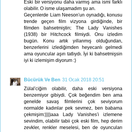
Eski bir versiyonu daha varmış ama ismi farklı
olabilir. O isme ulaşamadım şu an.
Geçenlerde Liam Neeson'un oynadığı, konusu
trende geçen film vizyona girdiğinde, bir
filmden bahsetmiştin; The Lady Vanishes
(1938) bir Hitchcock filmiydi. Onu izledim
bugün. Konu artık yıllanmış olduğundan,
benzerlerini izlediğimden heyecanlı gelmedi
ama oyuncular aşırı tatlıydı. İyi ki bahsetmişsin
iyi ki izlemişim diyorum :)
Bücürük Ve Ben
31 Ocak 2018 20:51
Zülal'ciğim olabilir, daha eski versiyona
benzemiyor gibiydi. Çok beğendim ben ama
genelde savaş filmlerini çok seviyorum
normalde kadınlar pek sevmez, ben babama
çekmişim:))))aaa Lady Vanishes'i izlemene
sevindim, olabilir tabii çok eski film, hep derim
zevkler, renkler meselesi, ben de oyuncuları