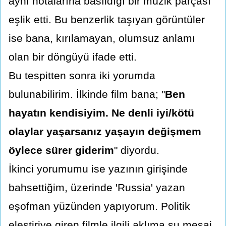
aynı notalarına basıldığı bir müzik parçası
eşlik etti. Bu benzerlik taşıyan görüntüler
ise bana, kırılamayan, olumsuz anlamı
olan bir döngüyü ifade etti.
Bu tespitten sonra iki yorumda
bulunabilirim. İlkinde film bana; "
Ben
hayatın kendisiyim. Ne denli iyi/kötü
olaylar yaşarsanız yaşayın değişmem
öylece sürer giderim
" diyordu.
İkinci yorumumu ise yazının girişinde
bahsettiğim, üzerinde 'Russia' yazan
eşofman yüzünden yapıyorum. Politik
eleştiriye giren filmle ilgili aklıma şu mesaj