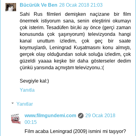
Bücürük Ve Ben
28 Ocak 2018 21:03
Sahi Rus filmleri demişken naçizane bir film
önermek istiyorum sana, senin eleştirini okumayı
çok isterim. Tesadüfen bir,iki ay önce (gerçi zaman
konusunda çok şaşırıyorum) televizyonda hangi
kanal unuttum izledim, çok geç bir saate
koymuşlardı, Leningrad Kuşatmasını konu almıştı,
gerçek olay olduğundan soluk soluğa izledim, çok
güzeldi yaaaa keşke bir daha gösterseler dedim
çünkü yarısında açmıştım televizyonu.:(
Sevgiyle kal:)
Yanıtla
Yanıtlar
www.filmgundemi.com
29 Ocak 2018
00:15
Film acaba Leningrad (2009) ismini mi taşıyor?