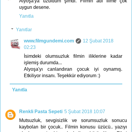
Alyoşa'ya üzüldüm şimdi. Filmin adı filme çok
uygun desene.
Yanıtla
Yanıtlar
www.filmgundemi.com
12 Şubat 2018
02:23
İsimdeki olumsuzluk filmin iliklerine kadar
işlemiş durumda...
Alyoşa'yı canlandıran çocuk iyi oynamış.
Etkiliyor insanı. Teşekkür ediyorum :)
Yanıtla
Renkli Pasta Sepeti
5 Şubat 2018 10:07
Mutsuzluk, sevgisizlik ve sorumsuzluk sonucu
kaybolan bir çocuk.. Filmin konusu üzücü.. yazıyı