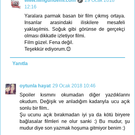
www.filmgundemi.com
29 Ocak 2018
12:16
Yaralara parmak basan bir film çıkmış ortaya.
Insanlar arasindaki iliskilere mesafeli
yaklaşılmis. Soğuk gibi görünse de gerçekçi
olması dikkatle izletiyor filmi.
Film güzel. Fena değil.
Teşekkür ediyorum.😊
Yanıtla
oytunla hayat
29 Ocak 2018 10:46
Spoiler kısmını okumadan diğer yazdıklarını
okudum. Değişik ve anladığım kadarıyla ucu açık
sonlu bir film..
Şu ucunu açık bırakmadan iyi ya da kötü biryere
bağlasalar filmleri ne olur sanki :) Bu mudur, şu
mudur diye son yazmak hoşuma gitmiyor benim :)