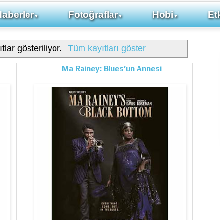
Haberler
Fotoğraflar
Hobi
Etk
▼
▼
▼
tlar gösteriliyor.
Tüm kayıtları göster
Ma Rainey: Blues’un Annesi