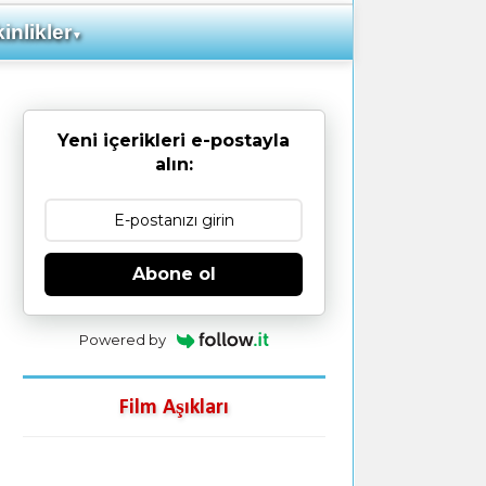
inlikler
▼
Yeni içerikleri e-postayla
alın:
Abone ol
Powered by
Film Aşıkları