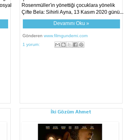
sosyal
Rosenmüller'in yönettiği çocuklara yönelik
Çifte Bela: Sihirli Ayna, 13 Kasım 2020 günü...
Devamını Oku »
Gönderen
www.filmgundemi.com
1 yorum:
İki Gözüm Ahmet