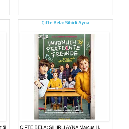
Çifte Bela: Sihirli Ayna
iği
ÇİFTE BELA: SİHİRLİ AYNA Marcus H.