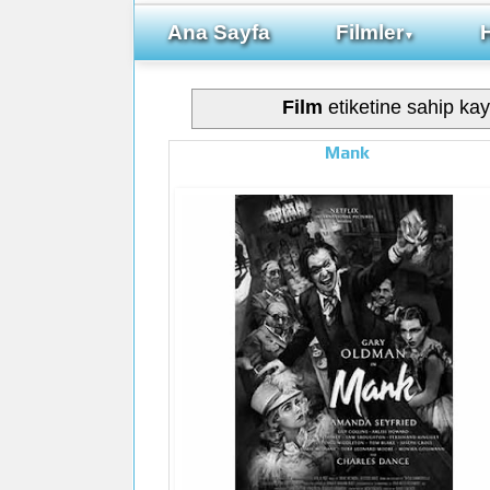
Ana Sayfa
Filmler
▼
Film
etiketine sahip kayı
Mank