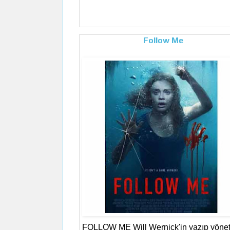
Follow Me
FOLLOW ME Will Wernick'in yazıp yönett