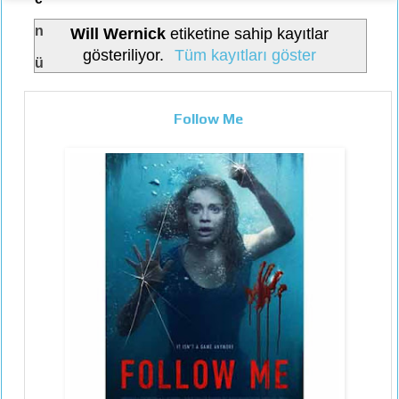
n
Will Wernick
etiketine sahip kayıtlar
gösteriliyor.
Tüm kayıtları göster
ü
Follow Me