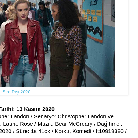
Sıra Dışı 2020
Tarihi: 13 Kasım 2020
opher Landon / Senaryo: Christopher Landon ve
 Laurie Rose / Müzik: Bear McCreary / Dağıtımcı:
 2020 / Süre: 1s 41dk / Korku, Komedi / tt10919380 /