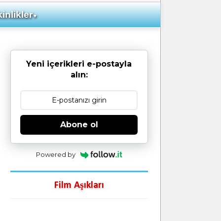
inlikler
▼
Yeni içerikleri e-postayla
alın:
Abone ol
Powered by
Film Aşıkları