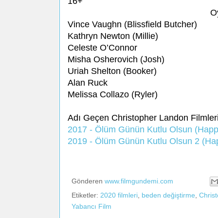
16+
O
Vince Vaughn (Blissfield Butcher)
Kathryn Newton (Millie)
Celeste O’Connor
Misha Osherovich (Josh)
Uriah Shelton (Booker)
Alan Ruck
Melissa Collazo (Ryler)
Adı Geçen Christopher Landon Filmler
2017 - Ölüm Günün Kutlu Olsun (Hap
2019 - Ölüm Günün Kutlu Olsun 2 (H
Gönderen
www.filmgundemi.com
Etiketler:
2020 filmleri
,
beden değiştirme
,
Chris
Yabancı Film