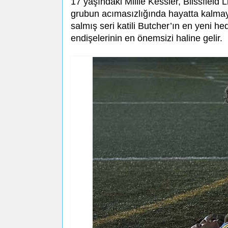
17 yaşındaki Millie Kessler, Blissfield
grubun acımasızlığında hayatta kalma
salmış seri katili Butcher’ın en yeni hed
endişelerinin en önemsizi haline gelir.