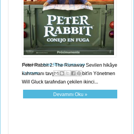
Gönderen
www.filmgundemi.com
Peter Rabbit 2: The Runaway Sevilen hikâye
1 yorum:
kahramanı tavşan Peter Rabbit'in Yönetmen
Will Gluck tarafından çekilen ikinci...
Devamını Oku »