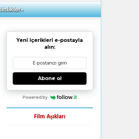
inlikler
▼
Yeni içerikleri e-postayla
alın:
Abone ol
Powered by
Film Aşıkları