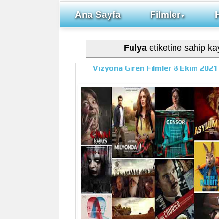
Ana Sayfa
Filmler
▼
Fulya
etiketine sahip kay
Vizyona Giren Filmler 8 Ekim 2021