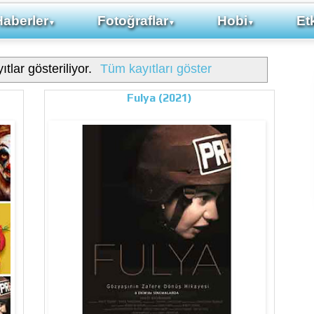
Haberler
Fotoğraflar
Hobi
Etk
▼
▼
▼
ıtlar gösteriliyor.
Tüm kayıtları göster
Fulya (2021)