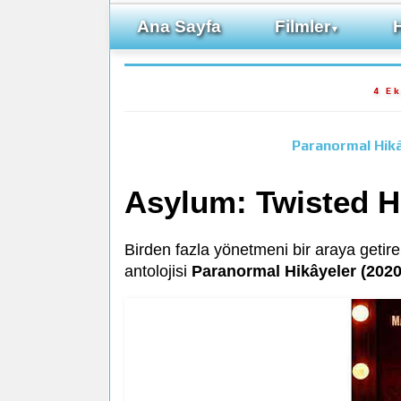
Ana Sayfa
Filmler
▼
4 E
Paranormal Hikâ
Asylum: Twisted H
Birden fazla yönetmeni bir araya getir
antolojisi
Paranormal Hikâyeler (2020