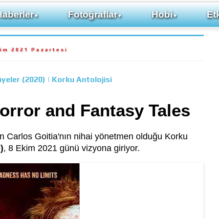
Haberler
Fotoğraflar
Hobi
Etk
▼
▼
▼
kim 2021 Pazartesi
yeler (2020) | Korku Antolojisi
orror and Fantasy Tales
en Carlos Goitia'nın nihai yönetmen olduğu Korku
)
, 8 Ekim 2021 günü vizyona giriyor.