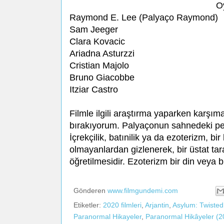
O
Raymond E. Lee (Palyaço Raymond)
Sam Jeeger
Clara Kovacic
Ariadna Asturzzi
Cristian Majolo
Bruno Giacobbe
Itziar Castro
Filmle ilgili araştırma yaparken karşıma
bırakıyorum. Palyaçonun sahnedeki per
İçrekçilik, batınilik ya da ezoterizm, bir
olmayanlardan gizlenerek, bir üstat tar
öğretilmesidir. Ezoterizm bir din veya bi
Gönderen
www.filmgundemi.com
Etiketler:
2020 filmleri
,
Arjantin
,
Asylum: Twisted
Paranormal Hikayeler
,
Paranormal Hikâyeler (20