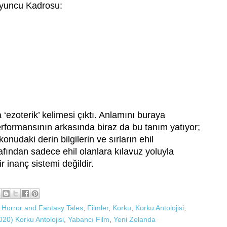
yuncu Kadrosu:
 ‘ezoterik’ kelimesi çıktı. Anlamını buraya
formansının arkasında biraz da bu tanım yatıyor;
 konudaki derin bilgilerin ve sırların ehil
afından sadece ehil olanlara kılavuz yoluyla
r inanç sistemi değildir.
 Horror and Fantasy Tales
,
Filmler
,
Korku
,
Korku Antolojisi
,
20) Korku Antolojisi
,
Yabancı Film
,
Yeni Zelanda