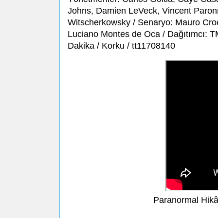
Johns, Damien LeVeck, Vincent Paronn
Witscherkowsky / Senaryo: Mauro Croc
Luciano Montes de Oca / Dağıtımcı: TME
Dakika / Korku / tt11708140
Paranormal Hikây