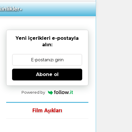
inlikler
▼
Yeni içerikleri e-postayla
alın:
Abone ol
Powered by
Film Aşıkları