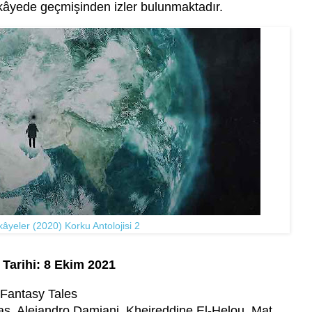
hikâyede geçmişinden izler bulunmaktadır.
âyeler (2020) Korku Antolojisi 2
 Tarihi: 8 Ekim 2021
 Fantasy Tales
s, Alejandro Damiani, Kheireddine El-Helou, Mat