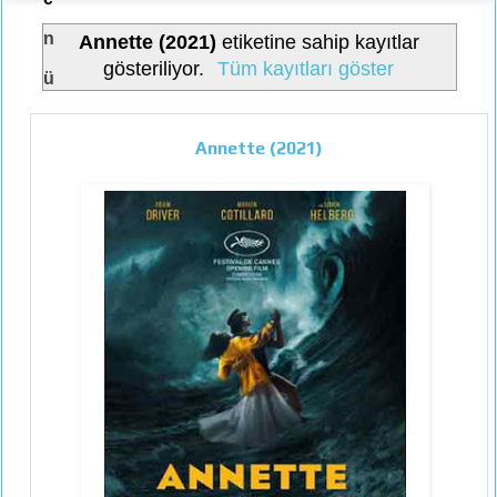
n
Annette (2021)
etiketine sahip kayıtlar
gösteriliyor.
Tüm kayıtları göster
ü
Annette (2021)