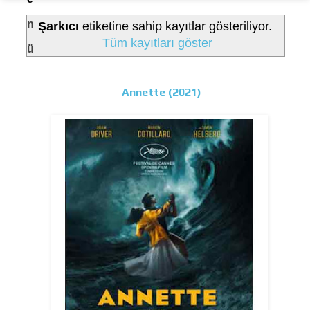
n
Şarkıcı
etiketine sahip kayıtlar gösteriliyor.
Tüm kayıtları göster
ü
Annette (2021)