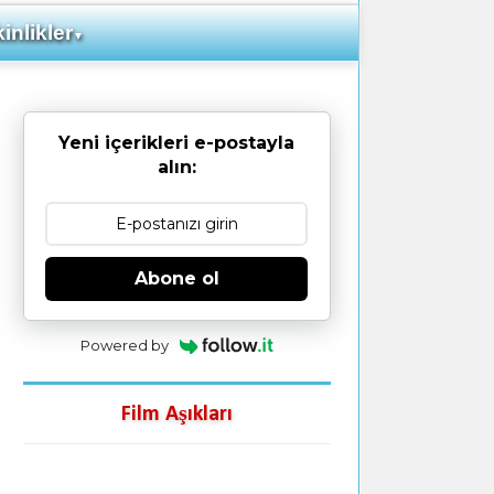
inlikler
▼
Yeni içerikleri e-postayla
alın:
Abone ol
Powered by
Film Aşıkları