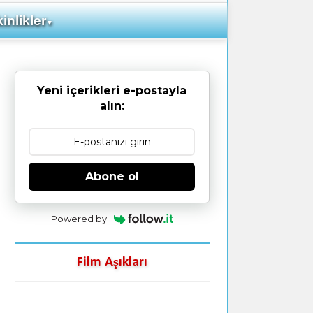
inlikler
▼
Yeni içerikleri e-postayla
alın:
Abone ol
Powered by
Film Aşıkları