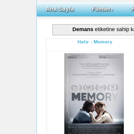
Ana Sayfa
Filmler
▼
Demans
etiketine sahip ka
Hatır - Memory