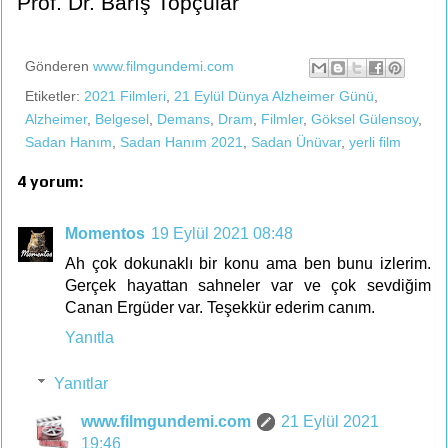
Prof. Dr. Barış Topçular
Gönderen
www.filmgundemi.com
Etiketler:
2021 Filmleri
,
21 Eylül Dünya Alzheimer Günü
,
Alzheimer
,
Belgesel
,
Demans
,
Dram
,
Filmler
,
Göksel Gülensoy
,
Sadan Hanım
,
Sadan Hanım 2021
,
Sadan Ünüvar
,
yerli film
4 yorum:
Momentos
19 Eylül 2021 08:48
Ah çok dokunaklı bir konu ama ben bunu izlerim.
Gerçek hayattan sahneler var ve çok sevdiğim
Canan Ergüder var. Teşekkür ederim canım.
Yanıtla
Yanıtlar
www.filmgundemi.com
21 Eylül 2021
19:46