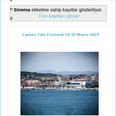
n
Sinema
etiketine sahip kayıtlar gösteriliyor.
Tüm kayıtları göster
ü
Cannes Film Festivali 14-25 Mayıs 2024