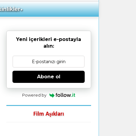
inlikler
▼
Yeni içerikleri e-postayla
alın:
Abone ol
Powered by
Film Aşıkları