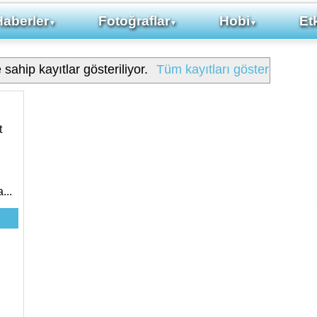
Haberler
Fotoğraflar
Hobi
Etk
▼
▼
▼
 sahip kayıtlar gösteriliyor.
Tüm kayıtları göster
t
ı
...