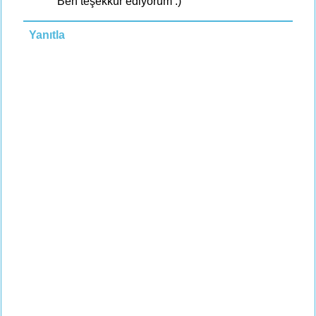
Ben teşekkür ediyorum :)
Yanıtla