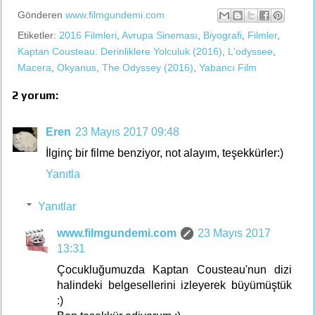
Gönderen
www.filmgundemi.com
Etiketler:
2016 Filmleri
,
Avrupa Sineması
,
Biyografi
,
Filmler
,
Kaptan Cousteau: Derinliklere Yolculuk (2016)
,
L'odyssee
,
Macera
,
Okyanus
,
The Odyssey (2016)
,
Yabancı Film
2 yorum:
Eren
23 Mayıs 2017 09:48
İlginç bir filme benziyor, not alayım, teşekkürler:)
Yanıtla
Yanıtlar
www.filmgundemi.com
23 Mayıs 2017
13:31
Çocukluğumuzda Kaptan Cousteau'nun dizi
halindeki belgesellerini izleyerek büyümüştük
:)