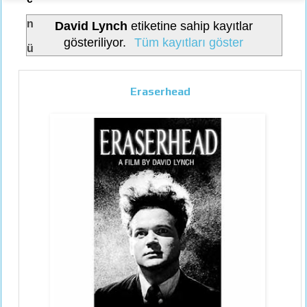
n
David Lynch
etiketine sahip kayıtlar
gösteriliyor.
Tüm kayıtları göster
ü
Eraserhead