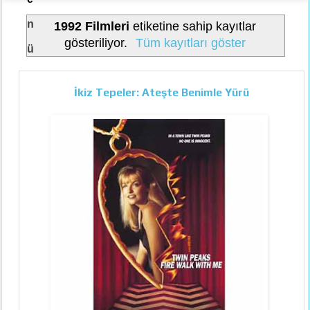
n
1992 Filmleri
etiketine sahip kayıtlar
gösteriliyor.
Tüm kayıtları göster
ü
İkiz Tepeler: Ateşte Benimle Yürü