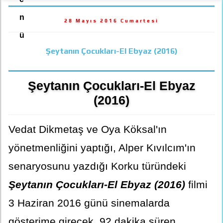
n
28 Mayıs 2016 Cumartesi
ü
Şeytanın Çocukları-El Ebyaz (2016)
Şeytanın Çocukları-El Ebyaz
(2016)
Vedat Dikmetaş ve Oya Köksal'ın
yönetmenliğini yaptığı, Alper Kıvılcım'ın
senaryosunu yazdığı Korku türündeki
Şeytanın Çocukları-El Ebyaz (2016)
filmi
3 Haziran 2016 günü sinemalarda
gösterime girecek. 92 dakika süren