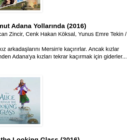
ut Adana Yollarında (2016)
can Zincir, Cenk Hakan Köksal, Yunus Emre Tekin /
z arkadaşlarını Mersin'e kaçırırlar. Ancak kızlar
nden Adana'ya kızları tekrar kaçırmak için giderler...
 the Looking Glass (2016)