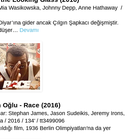
 Mia Wasikowska, Johnny Depp, Anne Hathaway /
 Diyar’ına gider ancak Çılgın Şapkacı değişmiştir.
e düşer…
Devamı
 Oğlu - Race (2016)
r: Stephan James, Jason Sudeikis, Jeremy Irons,
 / 2016 / 134' / tt3499096
dığı film, 1936 Berlin Olimpiyatları'na da yer