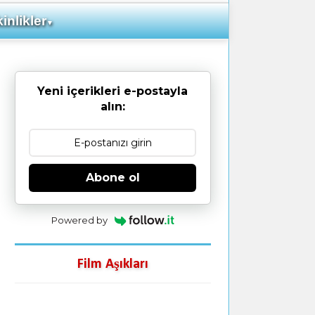
inlikler
▼
Yeni içerikleri e-postayla
alın:
Abone ol
Powered by
Film Aşıkları