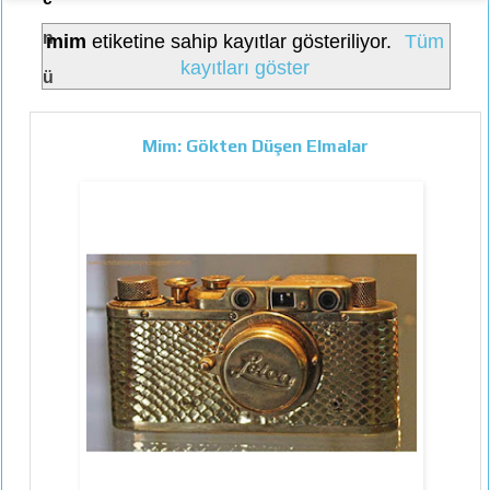
n
mim
etiketine sahip kayıtlar gösteriliyor.
Tüm
kayıtları göster
ü
Mim: Gökten Düşen Elmalar