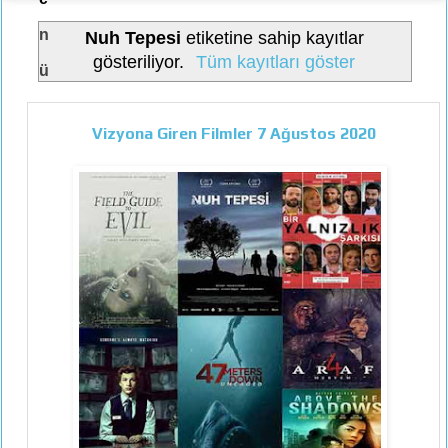
n
Nuh Tepesi
etiketine sahip kayıtlar
gösteriliyor.
Tüm kayıtları göster
ü
Vizyona Giren Filmler 7 Ağustos 2020