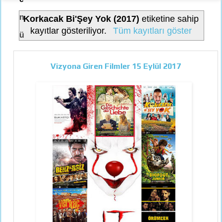
n
Korkacak Bi'Şey Yok (2017)
etiketine sahip
kayıtlar gösteriliyor.
Tüm kayıtları göster
ü
Vizyona Giren Filmler 15 Eylül 2017