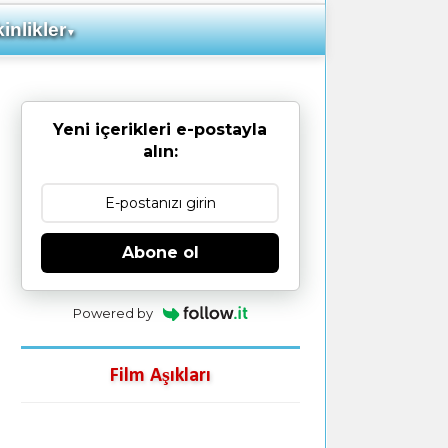
inlikler
▼
Yeni içerikleri e-postayla
alın:
Abone ol
Powered by
Film Aşıkları