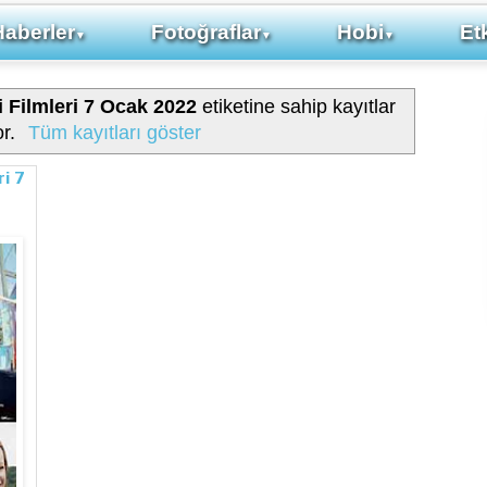
Haberler
Fotoğraflar
Hobi
Etk
▼
▼
▼
 Filmleri 7 Ocak 2022
etiketine sahip kayıtlar
or.
Tüm kayıtları göster
i 7