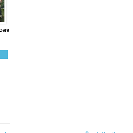
üzere
.