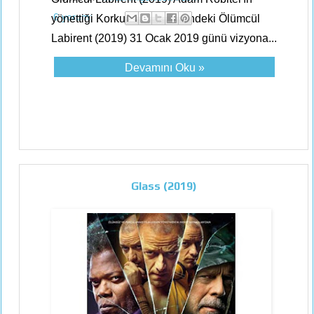
6 yorum:
yönettiği Korku, Gerilim türündeki Ölümcül
Labirent (2019) 31 Ocak 2019 günü vizyona...
Devamını Oku »
Glass (2019)