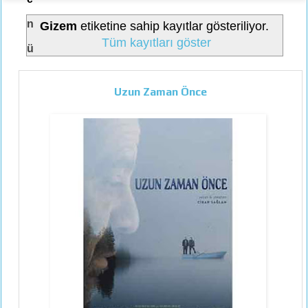
n
Gizem
etiketine sahip kayıtlar gösteriliyor.
Tüm kayıtları göster
ü
Uzun Zaman Önce