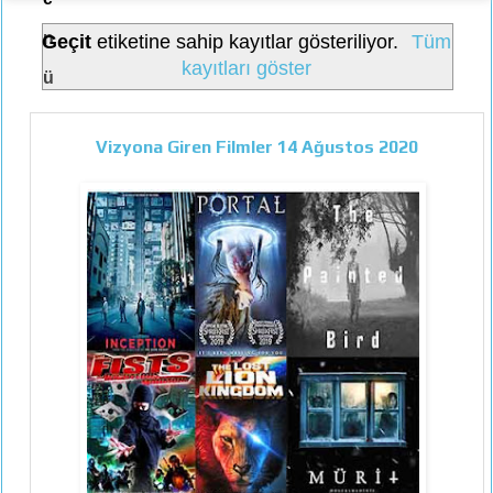
n
Geçit
etiketine sahip kayıtlar gösteriliyor.
Tüm
kayıtları göster
ü
Vizyona Giren Filmler 14 Ağustos 2020