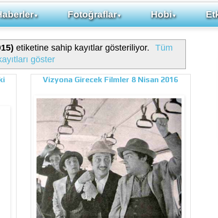
Haberler
Fotoğraflar
Hobi
Etk
▼
▼
▼
015)
etiketine sahip kayıtlar gösteriliyor.
Tüm
kayıtları göster
ki
Vizyona Girecek Filmler 8 Nisan 2016