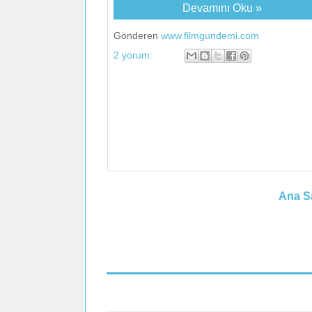
Devamını Oku »
Gönderen
www.filmgundemi.com
2 yorum:
Ana S