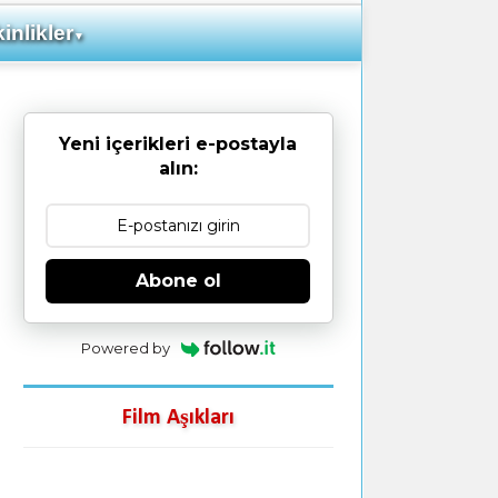
inlikler
▼
Yeni içerikleri e-postayla
alın:
Abone ol
Powered by
Film Aşıkları