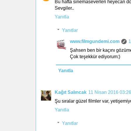
Bu hafta sinemaseverleri heyecan dolu 
Sevgiler..
Yanıtla
Yanıtlar
www.filmgundemi.com
1
Şahsen ben bir kaçını gözüm
Çok teşekkür ediyorum:)
Yanıtla
Kağıt Salıncak
11 Nisan 2016 03:2
Şu sıralar güzel filmler var, yetişemiyo
Yanıtla
Yanıtlar