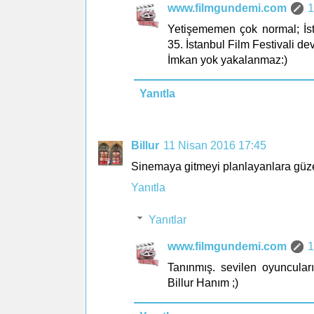
www.filmgundemi.com
1
Yetişememen çok normal; İsta
35. İstanbul Film Festivali de
İmkan yok yakalanmaz:)
Yanıtla
Billur
11 Nisan 2016 17:45
Sinemaya gitmeyi planlayanlara güzel 
Yanıtla
Yanıtlar
www.filmgundemi.com
1
Tanınmış. sevilen oyuncular
Billur Hanım ;)