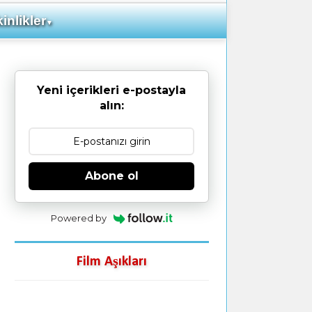
inlikler
▼
Yeni içerikleri e-postayla
alın:
Abone ol
Powered by
Film Aşıkları