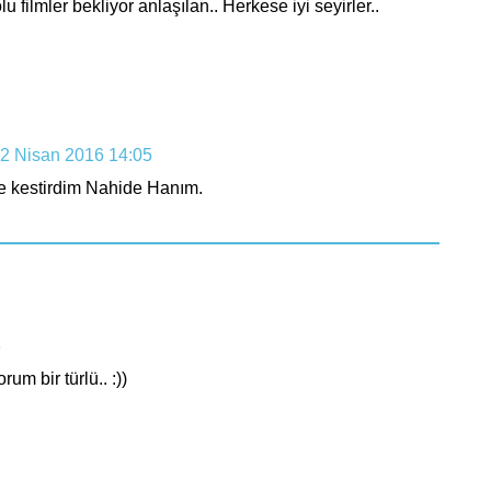
filmler bekliyor anlaşılan.. Herkese iyi seyirler..
2 Nisan 2016 14:05
e kestirdim Nahide Hanım.
6
rum bir türlü.. :))