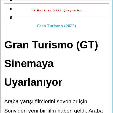
n
15 Haziran 2022 Çarşamba
ü
Gran Turismo (2023)
Gran Turismo (GT)
Sinemaya
Uyarlanıyor
Araba yarışı filmlerini sevenler için
Sony'den yeni bir film haberi geldi. Araba