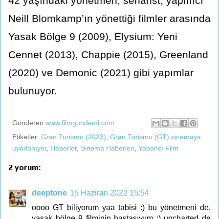
42 yaşındaki yönetmen, senarist, yapımcı
Neill Blomkamp’ın yönettiği filmler arasında
Yasak Bölge 9 (2009), Elysium: Yeni
Cennet (2013), Chappie (2015), Greenland
(2020) ve Demonic (2021) gibi yapımlar
bulunuyor.
Gönderen
www.filmgundemi.com
Etiketler:
Gran Turismo (2023)
,
Gran Turismo (GT) sinemaya
uyarlanıyor
,
Haberler
,
Sinema Haberleri
,
Yabancı Film
2 yorum:
deeptone
15 Haziran 2022 15:54
oooo GT biliyorum yaa tabisi :) bu yönetmeni de,
yasak bölge 9 filminin hastasıyıım :) uncharted de