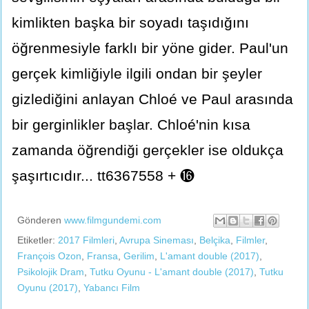
kimlikten başka bir soyadı taşıdığını
öğrenmesiyle farklı bir yöne gider. Paul'un
gerçek kimliğiyle ilgili ondan bir şeyler
gizlediğini anlayan Chloé ve Paul arasında
bir gerginlikler başlar. Chloé'nin kısa
zamanda öğrendiği gerçekler ise oldukça
şaşırtıcıdır... tt6367558 + ⓰
Gönderen
www.filmgundemi.com
Etiketler:
2017 Filmleri
,
Avrupa Sineması
,
Belçika
,
Filmler
,
François Ozon
,
Fransa
,
Gerilim
,
L'amant double (2017)
,
Psikolojik Dram
,
Tutku Oyunu - L'amant double (2017)
,
Tutku
Oyunu (2017)
,
Yabancı Film