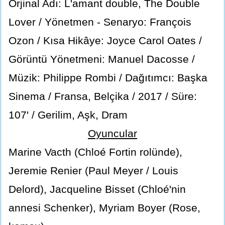
Orjinal Adı: L'amant double, The Double
Lover / Yönetmen - Senaryo: François
Ozon / Kısa Hikâye: Joyce Carol Oates /
Görüntü Yönetmeni: Manuel Dacosse /
Müzik: Philippe Rombi / Dağıtımcı: Başka
Sinema / Fransa, Belçika / 2017 / Süre:
107' / Gerilim, Aşk, Dram
Oyuncular
Marine Vacth (Chloé Fortin rolünde),
Jeremie Renier (Paul Meyer / Louis
Delord), Jacqueline Bisset (Chloé'nin
annesi Schenker), Myriam Boyer (Rose,