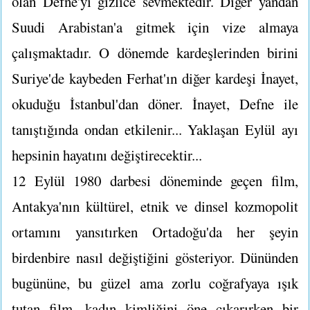
olan Defne'yi gizlice sevmektedir. Diğer yandan
Suudi Arabistan'a gitmek için vize almaya
çalışmaktadır. O dönemde kardeşlerinden birini
Suriye'de kaybeden Ferhat'ın diğer kardeşi İnayet,
okuduğu İstanbul'dan döner. İnayet, Defne ile
tanıştığında ondan etkilenir... Yaklaşan Eylül ayı
hepsinin hayatını değiştirecektir...
12 Eylül 1980 darbesi döneminde geçen film,
Antakya'nın kültürel, etnik ve dinsel kozmopolit
ortamını yansıtırken Ortadoğu'da her şeyin
birdenbire nasıl değiştiğini gösteriyor. Dününden
bugününe, bu güzel ama zorlu coğrafyaya ışık
tutan film, kadın kimliğini öne çıkarırken bir