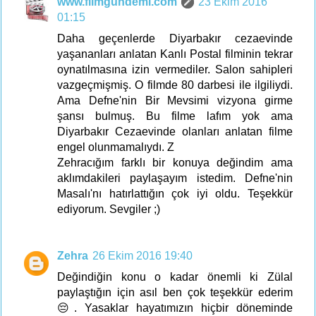
www.filmgundemi.com
23 Ekim 2016
01:15
Daha geçenlerde Diyarbakır cezaevinde
yaşananları anlatan Kanlı Postal filminin tekrar
oynatılmasına izin vermediler. Salon sahipleri
vazgeçmişmiş. O filmde 80 darbesi ile ilgiliydi.
Ama Defne'nin Bir Mevsimi vizyona girme
şansı bulmuş. Bu filme lafım yok ama
Diyarbakır Cezaevinde olanları anlatan filme
engel olunmamalıydı. Z
Zehracığım farklı bir konuya değindim ama
aklımdakileri paylaşayım istedim. Defne'nin
Masalı'nı hatırlattığın çok iyi oldu. Teşekkür
ediyorum. Sevgiler ;)
Zehra
26 Ekim 2016 19:40
Değindiğin konu o kadar önemli ki Zülal
paylaştığın için asıl ben çok teşekkür ederim
😔. Yasaklar hayatımızın hiçbir döneminde