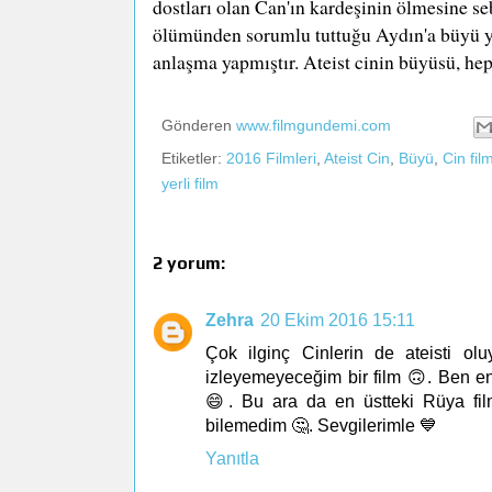
dostları olan Can'ın kardeşinin ölmesine se
ölümünden sorumlu tuttuğu Aydın'a büyü yapt
anlaşma yapmıştır. Ateist cinin büyüsü, hep
Gönderen
www.filmgundemi.com
Etiketler:
2016 Filmleri
,
Ateist Cin
,
Büyü
,
Cin film
yerli film
2 yorum:
Zehra
20 Ekim 2016 15:11
Çok ilginç Cinlerin de ateisti 
izleyemeyeceğim bir film 🙃. Ben e
😄. Bu ara da en üstteki Rüya fil
bilemedim 🤔. Sevgilerimle 💙
Yanıtla