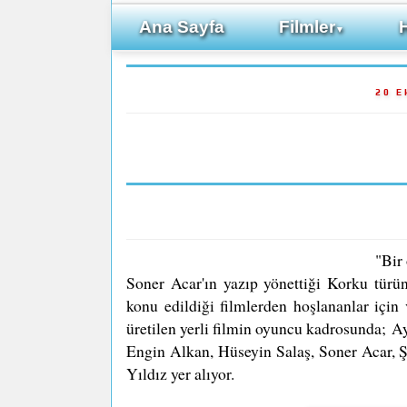
Ana Sayfa
Filmler
▼
20 E
"Bir
Soner Acar'ın yazıp yönettiği Korku tür
konu edildiği filmlerden hoşlananlar için
üretilen yerli filmin oyuncu kadrosunda;
Ay
Engin Alkan, Hüseyin Salaş, Soner Acar,
Yıldız yer alıyor.