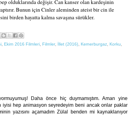
bep olduklarında değişir. Can kanser olan kardeşinin
ırır. Bunun için Cinler aleminden ateist bir cin ile
sini birden hayatta kalma savaşına sürükler.
i
,
Ekim 2016 Filmleri
,
Filmler
,
İllet (2016)
,
Kemerburgaz
,
Korku
,
oluyormuyumuş! Daha önce hiç duymamıştım. Aman yine
n iyisi hep animasyon seyredeyim beni ancak onlar paklar
minin yazısını açamadım Zülal benden mi kaynaklanıyor