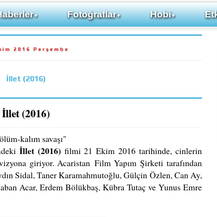
Haberler
Fotoğraflar
Hobi
Etk
▼
▼
▼
kim 2016 Perşembe
İllet (2016)
İllet (2016)
 ölüm-kalım savaşı"
İllet (2016)
ündeki
filmi 21 Ekim 2016 tarihinde, cinlerin
 vizyona giriyor. Acaristan
Film Yapım Şirketi tarafından
dın Sidal, Taner Karamahmutoğlu, Gülçin Özlen, Can Ay,
 Şaban Acar, Erdem Bölükbaş, Kübra Tutaç ve Yunus Emre