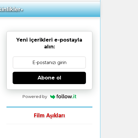
inlikler
▼
Yeni içerikleri e-postayla
alın:
Abone ol
Powered by
Film Aşıkları