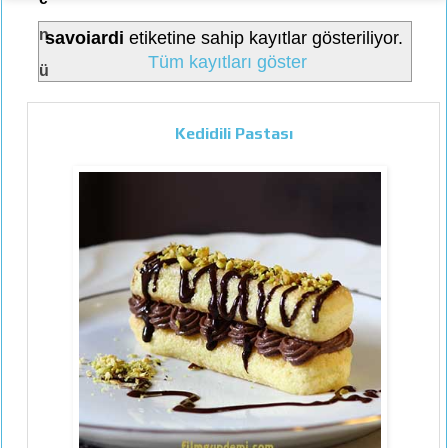
n
savoiardi
etiketine sahip kayıtlar gösteriliyor.
Tüm kayıtları göster
ü
Kedidili Pastası