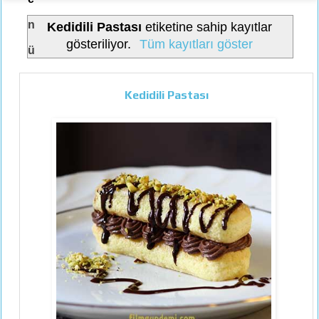
n
Kedidili Pastası
etiketine sahip kayıtlar
gösteriliyor.
Tüm kayıtları göster
ü
Kedidili Pastası